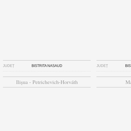
JUDEȚ
BISTRITA NASAUD
JUDEȚ
BI
Ilișua - Petrichevich-Horváth
Ma