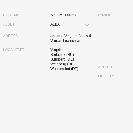
COD LMI
AB-II-m-B-00398
FAMILII
JUDEȚ
ALBA
ADRESĂ
comuna Vințu de Jos, sat
Vurpăr, fără număr
LOCALITATE
Vurpăr
Borberek (HU)
Burgberg (DE)
Weinberg (DE)
ARHITECT
Walbersdorf (DE)
MEȘTERI