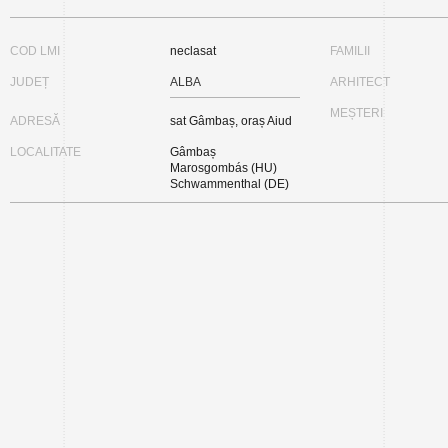
COD LMI
neclasat
FAMILII
JUDEȚ
ALBA
ARHITECT
MEȘTERI
ADRESĂ
sat Gâmbaș, oraș Aiud
LOCALITATE
Gâmbaș
Marosgombás (HU)
Schwammenthal (DE)