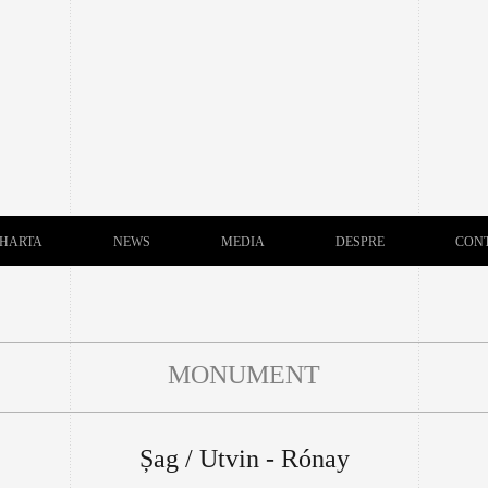
HARTA
NEWS
MEDIA
DESPRE
CON
MONUMENT
Șag / Utvin - Rónay