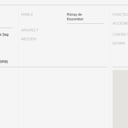
FAMILII
Rónay de
FUNCȚI
Kiszombor
ACCESIB
ARHITECT
a Șag
CONTAC
MEȘTERI
ECHIPA
(SRB)