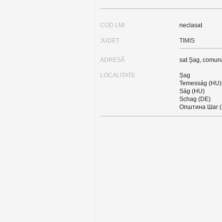
COD LMI
neclasat
JUDEȚ
TIMIS
ADRESĂ
sat Șag, comun
LOCALITATE
Șag
Temesság (HU)
Ság (HU)
Schag (DE)
Општина Шаг 