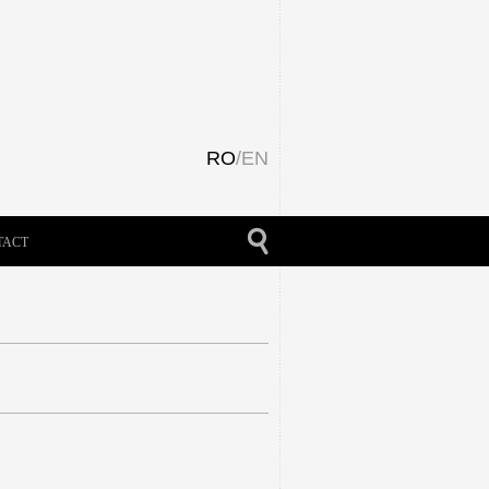
RO
/
EN
TACT