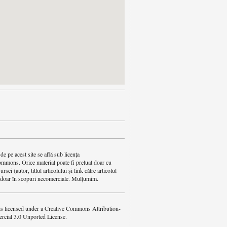
de pe acest site se află sub licența
mmons. Orice material poate fi preluat doar cu
ursei (autor, titlul articolului și link către articolul
i doar în scopuri necomerciale. Mulțumim.
is licensed under a Creative Commons Attribution-
ial 3.0 Unported License.