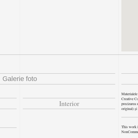
Galerie foto
Materialele 
Creative Co
Interior
precizarea s
original) ș
This work 
NonCommerc