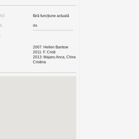
UNE
fără funcțiune actuală
IL
da
T
2007: Hellen Bantow
2011: F. Cristi
2013: Majaru Anca, Chira
Cristina